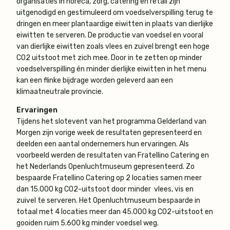
organisaties in horeca, zorg, catering en retail zijn
uitgenodigd en gestimuleerd om voedselverspilling terug te
dringen en meer plantaardige eiwitten in plaats van dierlijke
eiwitten te serveren. De productie van voedsel en vooral
van dierlijke eiwitten zoals vlees en zuivel brengt een hoge
CO2 uitstoot met zich mee. Door in te zetten op minder
voedselverspilling én minder dierlijke eiwitten in het menu
kan een flinke bijdrage worden geleverd aan een
klimaatneutrale provincie.
Ervaringen
Tijdens het slotevent van het programma Gelderland van
Morgen zijn vorige week de resultaten gepresenteerd en
deelden een aantal ondernemers hun ervaringen. Als
voorbeeld werden de resultaten van Fratellino Catering en
het Nederlands Openluchtmuseum gepresenteerd. Zo
bespaarde Fratellino Catering op 2 locaties samen meer
dan 15.000 kg CO2-uitstoot door minder vlees, vis en
zuivel te serveren. Het Openluchtmuseum bespaarde in
totaal met 4 locaties meer dan 45.000 kg CO2-uitstoot en
gooiden ruim 5.600 kg minder voedsel weg.