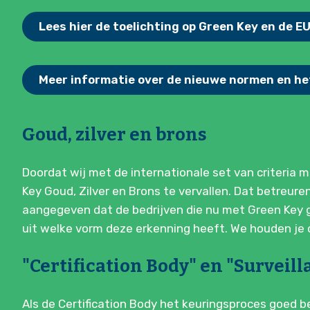
Lees hier de toelichting op Green Key en de 
Meer informatie over de nieuwe normen en he
Goud, zilver en brons
Doordat wij met de internationale set van criteria
Key Goud, Zilver en Brons te vervallen. Dat betreur
aangegeven dat de bedrijven die nu met Green Key go
uit welke vorm deze erkenning heeft. We houden je
"Certification Body" en "Surveill
Als de Certification Body het keuringsproces goed be