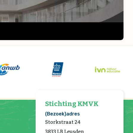
Stichting KMVK
(Bezoek)adres
Storkstraat 24
3833 LB Leusden