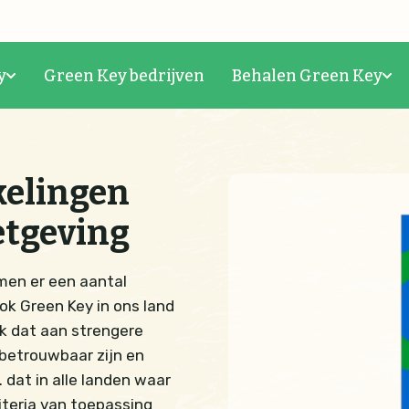
y
Green Key bedrijven
Behalen Green Key
kelingen
etgeving
men er een aantal
ok Green Key in ons land
k dat aan strengere
betrouwbaar zijn en
dat in alle landen waar
iteria van toepassing