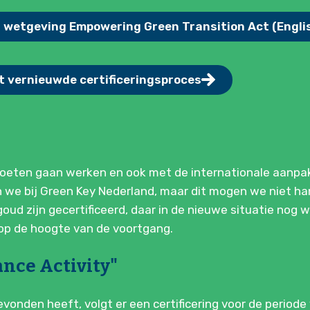
EU wetgeving Empowering Green Transition Act (Engli
t vernieuwde certificeringsproces
 moeten gaan werken en ook met de internationale aanpa
en we bij Green Key Nederland, maar dit mogen we niet h
ud zijn gecertificeerd, daar in de nieuwe situatie nog w
 op de hoogte van de voortgang.
ance Activity"
vonden heeft, volgt er een certificering voor de periode