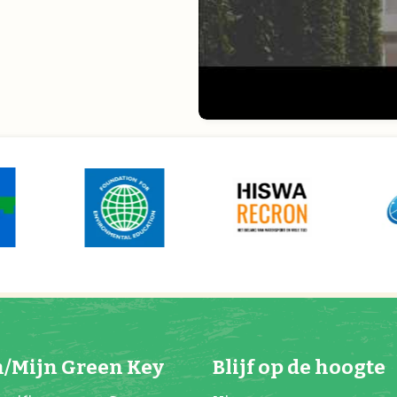
/Mijn Green Key
Blijf op de hoogte