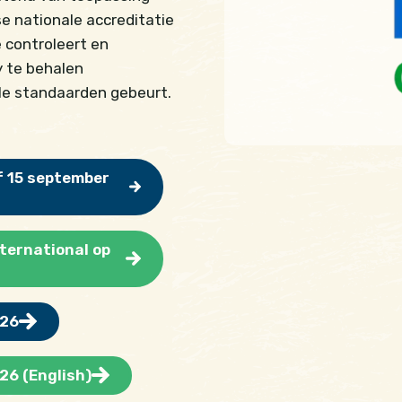
se nationale accreditatie
 controleert en
y te behalen
le standaarden gebeurt.
f 15 september
nternational op
026
26 (English)