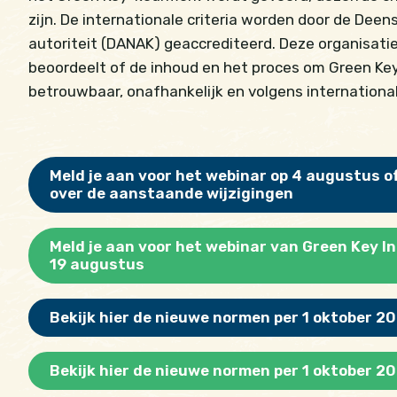
zijn. De internationale criteria worden door de Deen
autoriteit (DANAK) geaccrediteerd. Deze organisatie
beoordeelt of de inhoud en het proces om Green Ke
betrouwbaar, onafhankelijk en volgens internationa
Meld je aan voor het webinar op 4 augustus o
over de aanstaande wijzigingen
Meld je aan voor het webinar van Green Key I
19 augustus
Bekijk hier de nieuwe normen per 1 oktober 2
Bekijk hier de nieuwe normen per 1 oktober 20