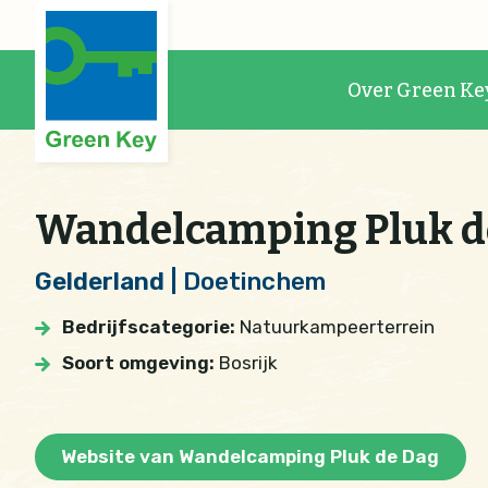
Over Green Ke
Wandelcamping Pluk d
Gelderland
| Doetinchem
Bedrijfscategorie:
Natuurkampeerterrein
Soort omgeving:
Bosrijk
Website van Wandelcamping Pluk de Dag