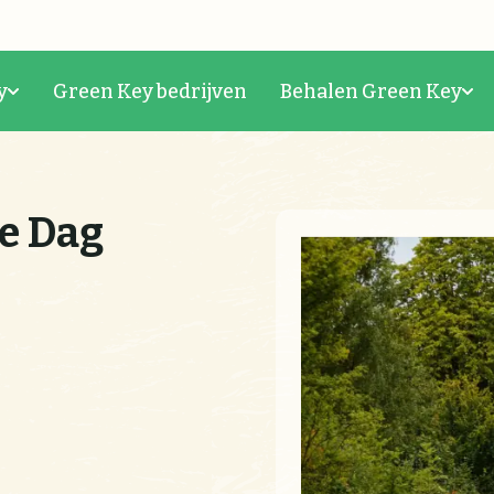
y
Green Key bedrijven
Behalen Green Key
e Dag