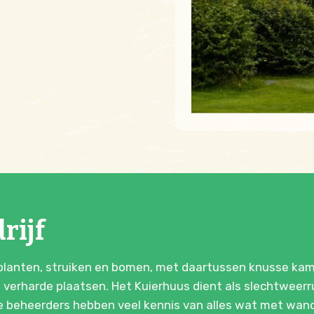
rijf
 planten, struiken en bomen, met daartussen knusse kampe
 verharde plaatsen. Het Kuierhuus dient als slechtweerr
 De beheerders hebben veel kennis van alles wat met wan