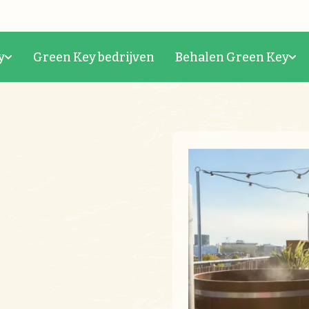
y
Green Key bedrijven
Behalen Green Key