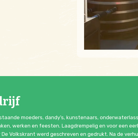
rijf
staande moeders, dandy’s, kunstenaars, onderwaterlasse
en, werken en feesten. Laagdrempelig en voor een eerlij
r De Volkskrant werd geschreven en gedrukt. Na de verh