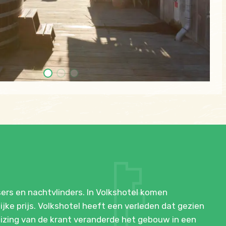
rs en nachtvlinders. In Volkshotel komen
ke prijs. Volkshotel heeft een verleden dat gezien
uizing van de krant veranderde het gebouw in een