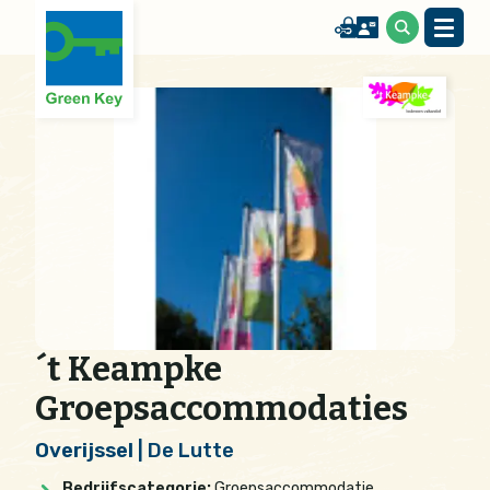
´t Keampke
Groepsaccommodaties
Overijssel
| De Lutte
Bedrijfscategorie:
Groepsaccommodatie