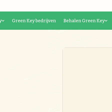
y
Green Key bedrijven
Behalen Green Key