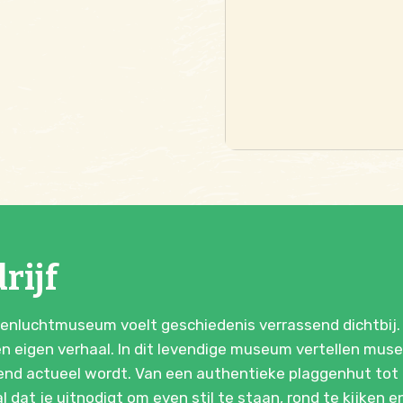
rijf
nluchtmuseum voelt geschiedenis verrassend dichtbij.
n eigen verhaal. In dit levendige museum vertellen mus
send actueel wordt. Van een authentieke plaggenhut tot
 dat je uitnodigt om even stil te staan, rond te kijken 