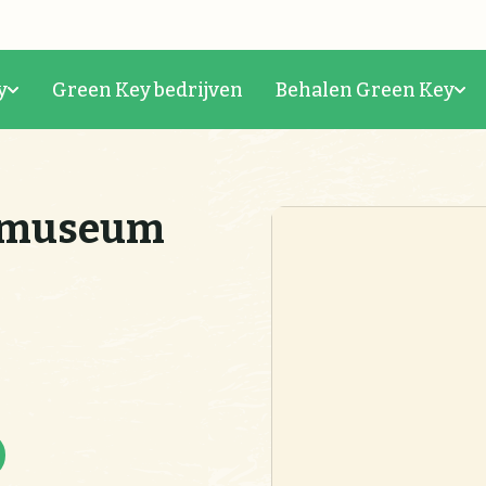
y
Green Key bedrijven
Behalen Green Key
tmuseum