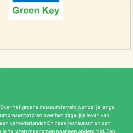
 Over het groene museumterrein wandel je langs
eumpresentatoren over het dagelijks leven van
 een vernederlandst Chinees restaurant en een
en je te laten meenemen naar een andere tijd. Een