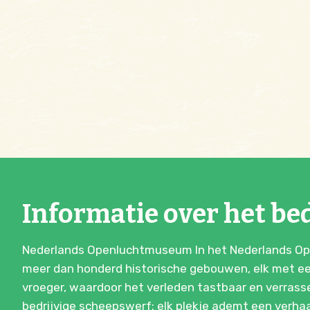
Informatie over het bed
Nederlands Openluchtmuseum In het Nederlands Ope
meer dan honderd historische gebouwen, elk met ee
vroeger, waardoor het verleden tastbaar en verras
bedrijvige scheepswerf: elk plekje ademt een verhaal