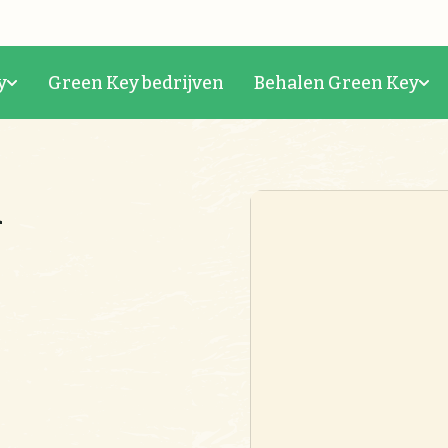
y
Green Key bedrijven
Behalen Green Key
n