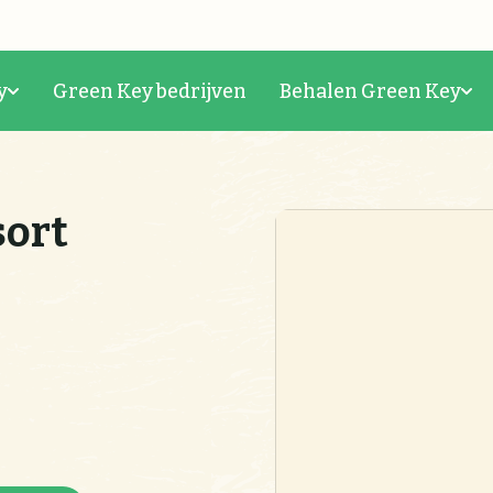
y
Green Key bedrijven
Behalen Green Key
sort