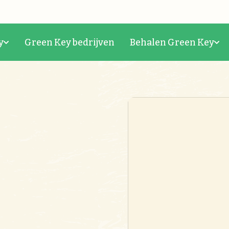
y
Green Key bedrijven
Behalen Green Key