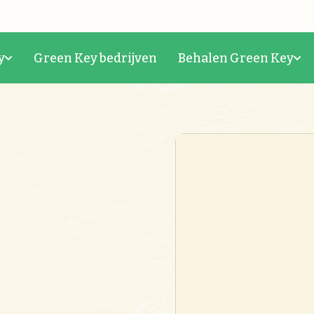
y
Green Key bedrijven
Behalen Green Key