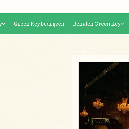
y
Green Key bedrijven
Behalen Green Key