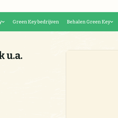
y
Green Key bedrijven
Behalen Green Key
 u.a.