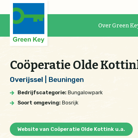
Over Green Ke
Coöperatie Olde Kottink
Overijssel
| Beuningen
Bedrijfscategorie:
Bungalowpark
Soort omgeving:
Bosrijk
Website van Coöperatie Olde Kottink u.a.